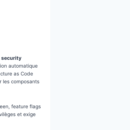
e
security
ation automatique
ructure as Code
er les composants
een, feature flags
vilèges et exige