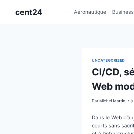
Aller
cent24
au
Aéronautique
Business
contenu
UNCATEGORIZED
CI/CD, sé
Web mod
Par
Michel Martin
j
Dans le Web d’auj
courts sans sacrif
et à l’infrastruc