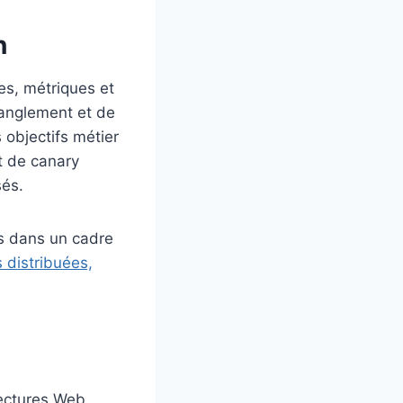
n
es, métriques et
tranglement et de
s objectifs métier
t de canary
sés.
es dans un cadre
 distribuées,
tectures Web