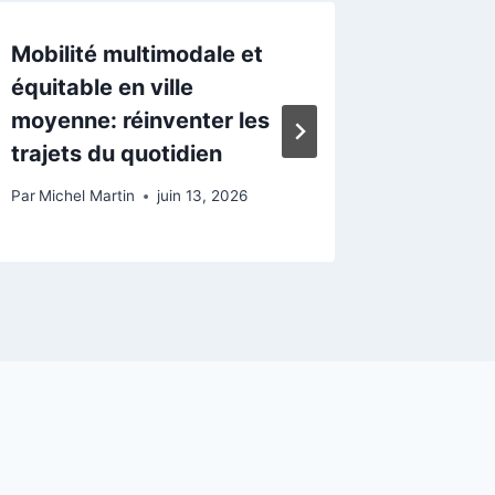
Mobilité multimodale et
Réinven
équitable en ville
ville m
moyenne: réinventer les
multimo
trajets du quotidien
durabl
Par
Michel Martin
juin 13, 2026
Par
Michel 