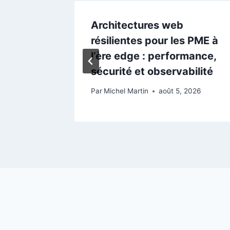
tions
Architectures web
our des
résilientes pour les PME à
on-
l’ère edge : performance,
exibles
sécurité et observabilité
2026
Par
Michel Martin
août 5, 2026