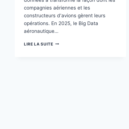
compagnies aériennes et les
constructeurs d'avions gèrent leurs
opérations. En 2025, le Big Data
aéronautique…
L’IMPACT
LIRE LA SUITE
DU
BIG
DATA
ET
DE
LA
MAINTENANCE
PRÉDICTIVE
SUR
L’EFFICACITÉ
DES
OPÉRATIONS
AÉRONAUTIQUES