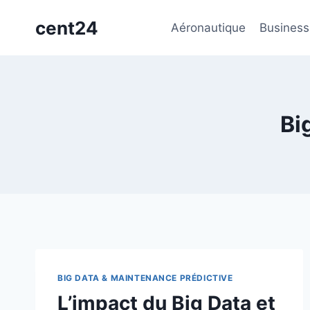
Aller
cent24
au
Aéronautique
Business
contenu
Bi
BIG DATA & MAINTENANCE PRÉDICTIVE
L’impact du Big Data et